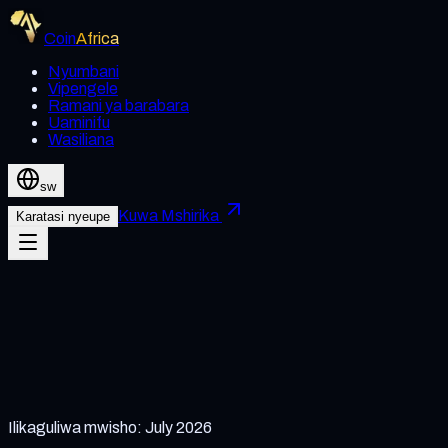
Coin
Africa
Nyumbani
Vipengele
Ramani ya barabara
Uaminifu
Wasiliana
sw
Kuwa Mshirika
Karatasi nyeupe
Ilikaguliwa mwisho
:
July 2026