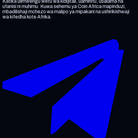
Katika ulimwengu wetu wa kidijitali, uaminifu, usalama na
ufanisi ni muhimu. Kuwa sehemu ya Coin Africa mapinduzi,
mbadilishaji mchezo wa malipo ya mipakani na ushirikishwaji
wa kifedha kote Afrika.