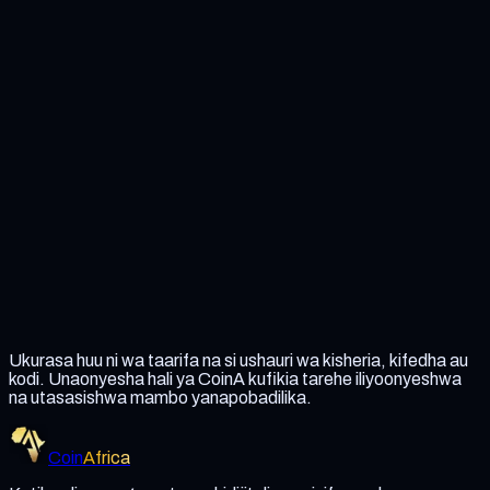
Sisi si benki, na mali za CoinA hazijahakikishwa wala
kudhaminiwa.
CoinA haijulikani kwa siri; leja ya umma inaonekana kwa
mtu yeyote.
Bado hatujapata leseni wala kusajiliwa katika eneo
lolote la mamlaka.
Hakuna ukaguzi wa usalama uliochapishwa.
Ukurasa huu ni wa taarifa na si ushauri wa kisheria, kifedha au
kodi. Unaonyesha hali ya CoinA kufikia tarehe iliyoonyeshwa
na utasasishwa mambo yanapobadilika.
Coin
Africa