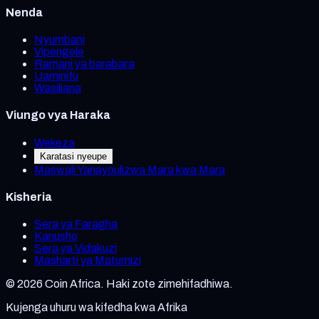
Nenda
Nyumbani
Vipengele
Ramani ya barabara
Uaminifu
Wasiliana
Viungo vya Haraka
Wekeza
Karatasi nyeupe
Maswali Yanayoulizwa Mara kwa Mara
Kisheria
Sera ya Faragha
Kanusho
Sera ya Vidakuzi
Masharti ya Matumizi
©
2026
Coin Africa. Haki zote zimehifadhiwa.
Kujenga uhuru wa kifedha kwa Afrika