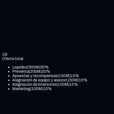
1B
Oferta total
Liquidez
(
300M
)
30
%
Preventa
(
200M
)
20
%
Apuestas y recompensas
(
150M
)
15
%
Asignación de equipo y asesor
(
150M
)
15
%
Asignación de inversores
(
100M
)
10
%
Marketing
(
100M
)
10
%