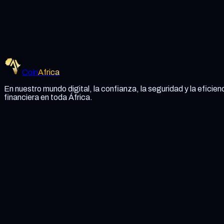
Coin Africa
Conviértete en Socio
Leer el documento técnico
Coin
Africa
En nuestro mundo digital, la confianza, la seguridad y la eficienc
financiera en toda África.