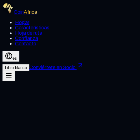
Coin
Africa
Hogar
Características
Hoja de ruta
Confianza
Contacto
es
Conviértete en Socio
Libro blanco