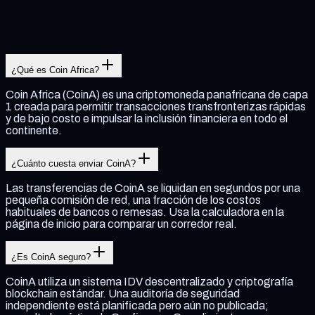
¿Qué es Coin Africa?
Coin Africa (CoinA) es una criptomoneda panafricana de capa
1 creada para permitir transacciones transfronterizas rápidas
y de bajo costo e impulsar la inclusión financiera en todo el
continente.
¿Cuánto cuesta enviar CoinA?
Las transferencias de CoinA se liquidan en segundos por una
pequeña comisión de red, una fracción de los costos
habituales de bancos o remesas. Usa la calculadora en la
página de inicio para comparar un corredor real.
¿Es CoinA seguro?
CoinA utiliza un sistema IDV descentralizado y criptografía
blockchain estándar. Una auditoría de seguridad
independiente está planificada pero aún no publicada;