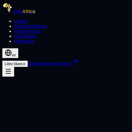
Coin
Africa
Hogar
Características
Hoja de ruta
Confianza
Contacto
es
Conviértete en Socio
Libro blanco
nombre completo
Correo electrónico