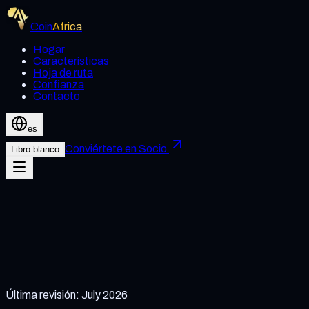
Coin
Africa
Hogar
Características
Hoja de ruta
Confianza
Contacto
es
Conviértete en Socio
Libro blanco
Última revisión
:
July 2026