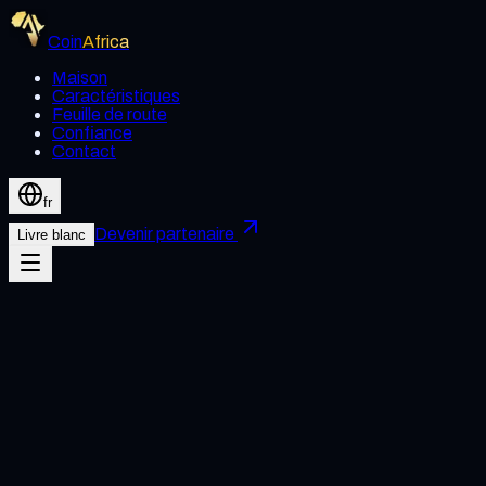
Coin
Africa
Maison
Caractéristiques
Feuille de route
Confiance
Contact
fr
Devenir partenaire
Livre blanc
Introduction
Coin Africa s'engage à protéger votre vie privée. Cette politiq
vous utilisez notre site Web et nos services.