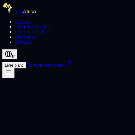
Coin
Africa
Maison
Caractéristiques
Feuille de route
Confiance
Contact
fr
Devenir partenaire
Livre blanc
Nom et prénom
E-mail