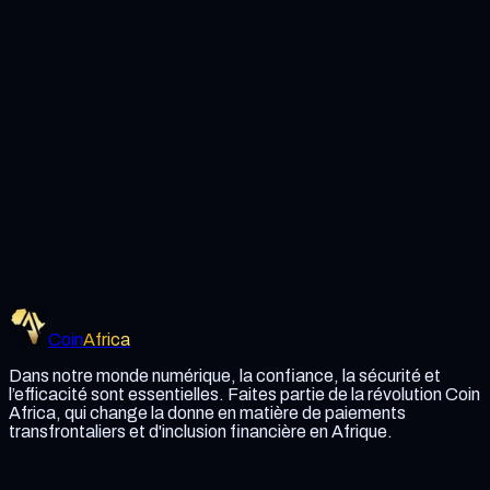
aux cookies. Cependant, la désactivation des cookies peut
affecter certaines caractéristiques et fonctionnalités de notre
site Web.
Modifications de cette politique
Nous pouvons mettre à jour notre politique en matière de
cookies périodiquement. Les utilisateurs seront informés des
changements importants via notre site Web ou par courrier
électronique.
Coordonnées
Pour toute demande concernant ces politiques, contactez
admin@coinafrica.tech.
Coin
Africa
Dans notre monde numérique, la confiance, la sécurité et
l’efficacité sont essentielles. Faites partie de la révolution Coin
Africa, qui change la donne en matière de paiements
transfrontaliers et d'inclusion financière en Afrique.