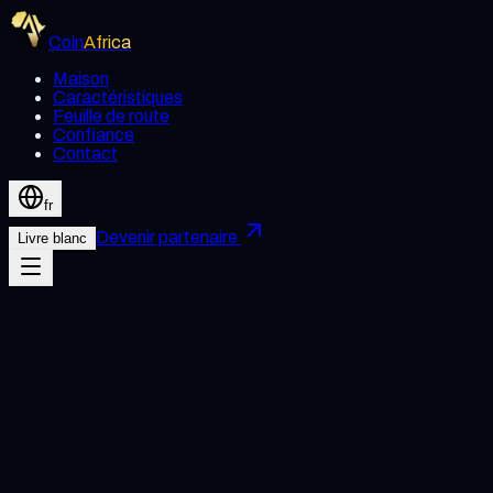
Coin
Africa
Maison
Caractéristiques
Feuille de route
Confiance
Contact
fr
Devenir partenaire
Livre blanc
Introduction
Coin Africa utilise des cookies pour améliorer l'expérience
utilisateur et améliorer les fonctionnalités de notre plateforme.